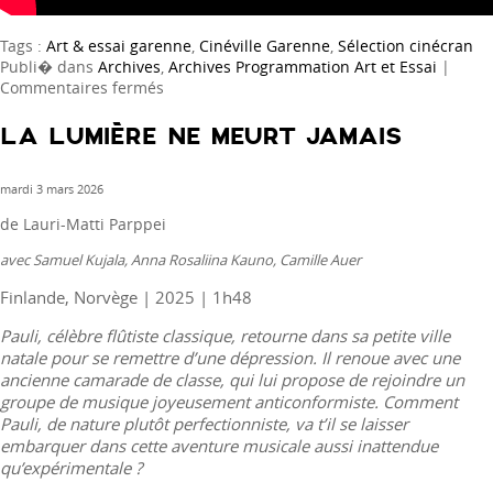
Tags :
Art & essai garenne
,
Cinéville Garenne
,
Sélection cinécran
Publi� dans
Archives
,
Archives Programmation Art et Essai
|
sur
Commentaires fermés
Les
Voyages
LA LUMIÈRE NE MEURT JAMAIS
de
Tereza
mardi 3 mars 2026
de Lauri-Matti Parppei
avec Samuel Kujala, Anna Rosaliina Kauno, Camille Auer
Finlande, Norvège | 2025 | 1h48
Pauli, célèbre flûtiste classique, retourne dans sa petite ville
natale pour se remettre d’une dépression. Il renoue avec une
ancienne camarade de classe, qui lui propose de rejoindre un
groupe de musique joyeusement anticonformiste. Comment
Pauli, de nature plutôt perfectionniste, va t’il se laisser
embarquer dans cette aventure musicale aussi inattendue
qu’expérimentale ?