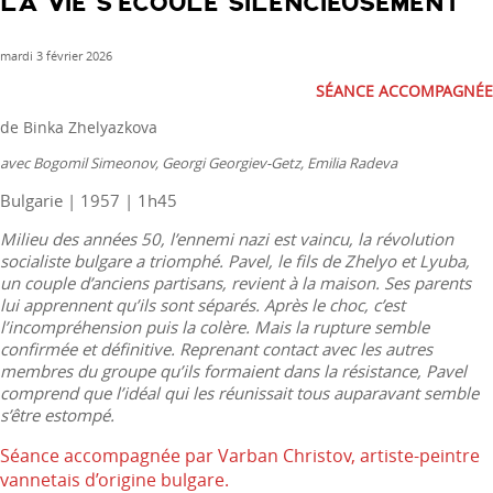
LA VIE S’ÉCOULE SILENCIEUSEMENT
attaché
mardi 3 février 2026
SÉANCE ACCOMPAGNÉE
de Binka Zhelyazkova
avec Bogomil Simeonov, Georgi Georgiev-Getz, Emilia Radeva
Bulgarie | 1957 | 1h45
Milieu des années 50, l’ennemi nazi est vaincu, la révolution
socialiste bulgare a triomphé. Pavel, le fils de Zhelyo et Lyuba,
un couple d’anciens partisans, revient à la maison. Ses parents
lui apprennent qu’ils sont séparés. Après le choc, c’est
l’incompréhension puis la colère. Mais la rupture semble
confirmée et définitive. Reprenant contact avec les autres
membres du groupe qu’ils formaient dans la résistance, Pavel
comprend que l’idéal qui les réunissait tous auparavant semble
s’être estompé.
Séance accompagnée par Varban Christov, artiste-peintre
vannetais d’origine bulgare.