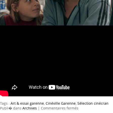
Tags :
Art & essai garenne
,
Cinéville Garenne
,
Sélection cinécran
sur
Publi� dans
Archives
|
Commentaires fermés
Jone