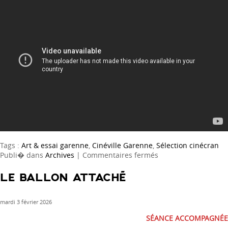
Tags :
Art & essai garenne
,
Cinéville Garenne
,
Sélection cinécran
sur
Publi� dans
Archives
|
Commentaires fermés
Le
Maître
LE BALLON ATTACHÉ
du
Kabuki
mardi 3 février 2026
SÉANCE ACCOMPAGNÉE