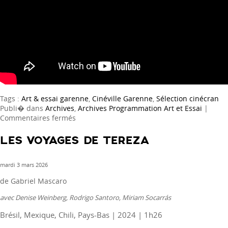
Tags :
Art & essai garenne
,
Cinéville Garenne
,
Sélection cinécran
Publi� dans
Archives
,
Archives Programmation Art et Essai
|
sur
Commentaires fermés
Une
page
LES VOYAGES DE TEREZA
après
l’autre
mardi 3 mars 2026
de Gabriel Mascaro
avec Denise Weinberg, Rodrigo Santoro, Miriam Socarrás
Brésil, Mexique, Chili, Pays-Bas | 2024 | 1h26