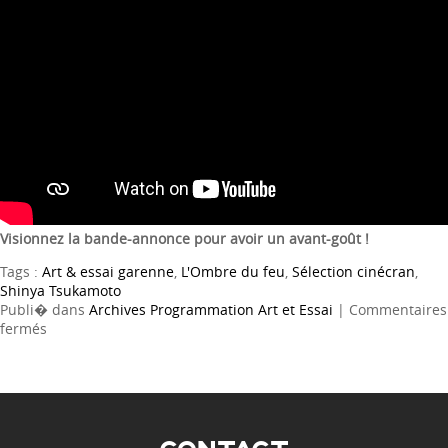
Visionnez la bande-annonce pour avoir un avant-goût !
Tags :
Art & essai garenne
,
L'Ombre du feu
,
Sélection cinécran
,
Shinya Tsukamoto
Publi� dans
Archives Programmation Art et Essai
|
Commentaires
sur
fermés
L’Ombre
du
feu