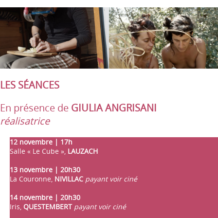
LES SÉANCES
En présence de
GIULIA ANGRISANI
réalisatrice
12 novembre | 17h
Salle « Le Cube »,
LAUZACH
13 novembre | 20h30
La Couronne,
NIVILLAC
payant voir ciné
14 novembre | 20h30
Iris,
QUESTEMBERT
payant voir ciné