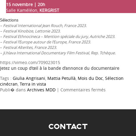
15 novembre | 20h
Salle Kaméléon,
KERGRIST
Sélections
– Festival International Jean Rouch, France 2023.
– Festival Kinobize, Lettonie 2023.
– Festival Ethnocineca – Mention spéciale du jury, Autriche 2023.
– Festival l’Europe autour de l’Europe, France 2023.
–
Festival Alterites, France 2023.
– Ji.hlava International Documentary Film Festival, Rep. Tchèque.
https://vimeo.com/709023015
Jetez un coup d’œil à la bande d’annonce du documentaire
Tags :
Giulia Angrisani
,
Mattia Petullà
,
Mois du Doc
,
Sélection
cinécran
,
Terra in vista
sur
Publi� dans
Archives MDD
|
Commentaires fermés
TERRA
IN
VISTA
CONTACT