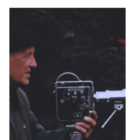
Soirée
spéciale
Björk