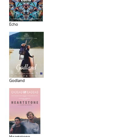
Echo
Godland
Heartstone