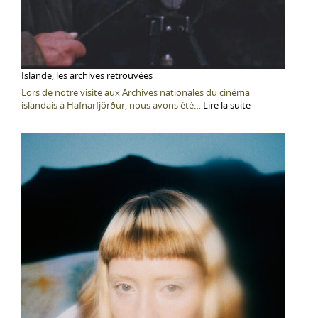
Islande, les archives retrouvées
Lors de notre visite aux Archives nationales du cinéma
:
islandais à Hafnarfjörður, nous avons été…
Lire la suite
Islande,
les
archives
retrouvées