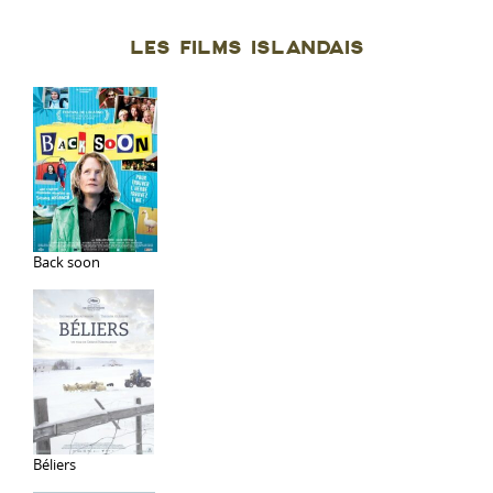
de
Lúpína
LES FILMS ISLANDAIS
Back soon
Béliers