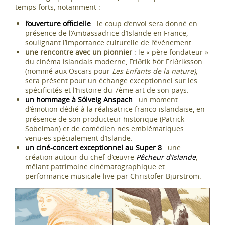
temps forts, notamment :
l’ouverture officielle
: le coup d’envoi sera donné en
présence de l’Ambassadrice d’Islande en France,
soulignant l’importance culturelle de l’événement.
une rencontre avec un pionnier
: le « père fondateur »
du cinéma islandais moderne, Friðrik Þór Friðriksson
(nommé aux Oscars pour
Les Enfants de la nature)
,
sera présent pour un échange exceptionnel sur les
spécificités et l’histoire du 7ème art de son pays.
un hommage à Sólveig Anspach
: un moment
d’émotion dédié à la réalisatrice franco-islandaise, en
présence de son producteur historique (Patrick
Sobelman) et de comédien·nes emblématiques
venu·es spécialement d’Islande.
un ciné-concert exceptionnel au Super 8
: une
création autour du chef-d’œuvre
Pêcheur d’Islande
,
mêlant patrimoine cinématographique et
performance musicale live par Christofer Bjürström.