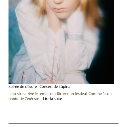
Soirée de clôture : Concert de Lúpína
Il est vite arrivé le temps de clôturer un festival. Comme à son
:
habitude Cinécran…
Lire la suite
Soirée
de
clôture
:
Concert