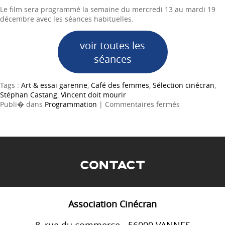
Le film sera programmé la semaine du mercredi 13 au mardi 19
décembre avec les séances habituelles.
voir toutes les
séances
Tags :
Art & essai garenne
,
Café des femmes
,
Sélection cinécran
,
Stéphan Castang
,
Vincent doit mourir
sur
Publi� dans
Programmation
|
Commentaires fermés
[SÉANCE
STSME]
Vincent
doit
mourir
CONTACT
Association Cinécran