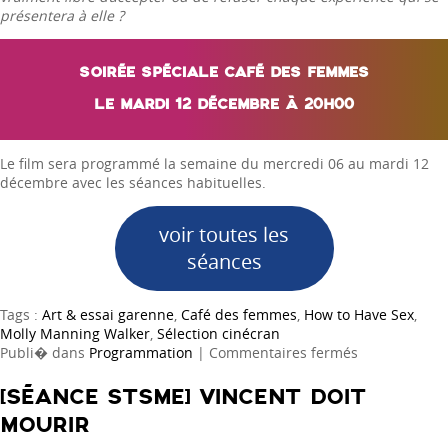
présentera à elle ?
SOIRÉE SPÉCIALE CAFÉ DES FEMMES
LE MARDI 12 DÉCEMBRE À 20H00
Le film sera programmé la semaine du mercredi 06 au mardi 12
décembre avec les séances habituelles.
voir toutes les
séances
Tags :
Art & essai garenne
,
Café des femmes
,
How to Have Sex
,
Molly Manning Walker
,
Sélection cinécran
sur
Publi� dans
Programmation
|
Commentaires fermés
[SOIRÉE
SPÉCIALE]
[SÉANCE STSME] VINCENT DOIT
How
MOURIR
to
Have