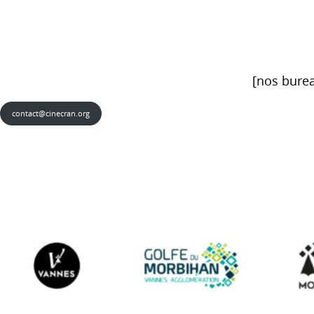
[nos burea
contact@cinecran.org