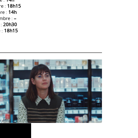
e :
18h15
re :
14h
mbre :
–
:
20h30
 :
18h15