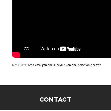
Mots-Clefs :
Art & essai garenne
,
Cinéville Garenne
,
Sélection cinécran
CONTACT