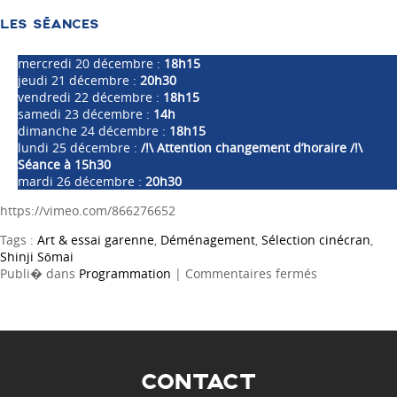
LES SÉANCES
mercredi 20 décembre :
18h15
jeudi 21 décembre :
20h30
vendredi 22 décembre :
18h15
samedi 23 décembre :
14h
dimanche 24 décembre :
18h15
lundi 25 décembre :
/!\ Attention changement d’horaire /!\
Séance à 15h30
mardi 26 décembre :
20h30
https://vimeo.com/866276652
Tags :
Art & essai garenne
,
Déménagement
,
Sélection cinécran
,
Shinji Sōmai
sur
Publi� dans
Programmation
|
Commentaires fermés
Déménageme
CONTACT