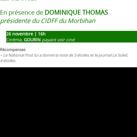
En présence de
DOMINIQUE THOMAS
présidente du CIDFF du Morbihan
26 novembre | 16h
Cinéma,
GOURIN
payant voir ciné
Récompenses
– Le National Post lui a donné la note de 5 étoiles et le journal Le Soleil,
4 étoiles.