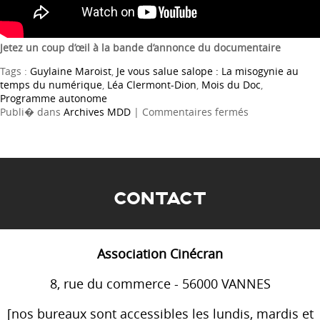
Jetez un coup d’œil à la bande d’annonce du documentaire
Tags :
Guylaine Maroist
,
Je vous salue salope : La misogynie au
temps du numérique
,
Léa Clermont-Dion
,
Mois du Doc
,
Programme autonome
sur
Publi� dans
Archives MDD
|
Commentaires fermés
JE
VOUS
SALUE
SALOPE
:
La
CONTACT
misogynie
au
temps
du
Association Cinécran
numérique
8, rue du commerce - 56000 VANNES
[nos bureaux sont accessibles les lundis, mardis et