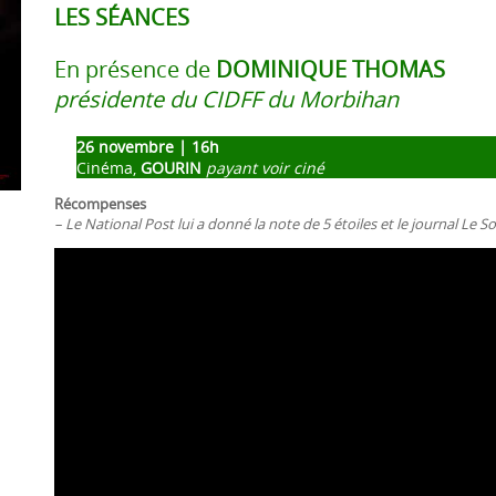
LES SÉANCES
En présence de
DOMINIQUE THOMAS
présidente du CIDFF du Morbihan
26 novembre | 16h
Cinéma,
GOURIN
payant voir ciné
Récompenses
– Le National Post lui a donné la note de 5 étoiles et le journal Le Sole