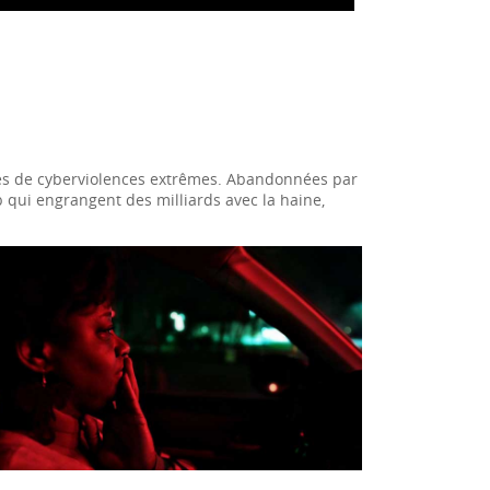
es de cyberviolences extrêmes. Abandonnées par
eb qui engrangent des milliards avec la haine,