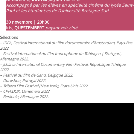
Accompagné par les élèves en spécialité cinéma du lycée Saint-
Paul et les étudiant·es de l’Université Bretagne Sud
.
30 novembre | 20h30
Iris,
QUESTEMBERT
payant voir ciné
Sélections
– IDFA, Festival international du film documentaire d’Amsterdam, Pays-Bas
2022.
– Festival international du film francophone de Tübingen | Stuttgart,
Allemagne 2022.
– Ji.hlava International Documentary Film Festival, République Tchèque
2022.
– Festival du film de Gand, Belgique 2022
.
– Doclisboa, Potugal 2022.
– Tribeca Film Festival (New York), Etats-Unis 2022.
– CPH:DOX, Danemark 2022.
– Berlinale, Allemagne 2022.