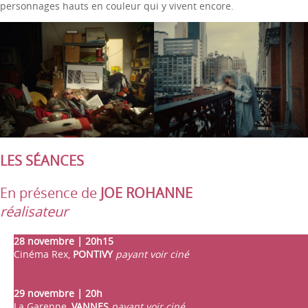
personnages hauts en couleur qui y vivent encore.
LES SÉANCES
En présence de
JOE ROHANNE
réalisateur
28 novembre | 20h15
Cinéma Rex,
PONTIVY
payant voir ciné
29 novembre | 20h
La Garenne,
VANNES
payant voir ciné