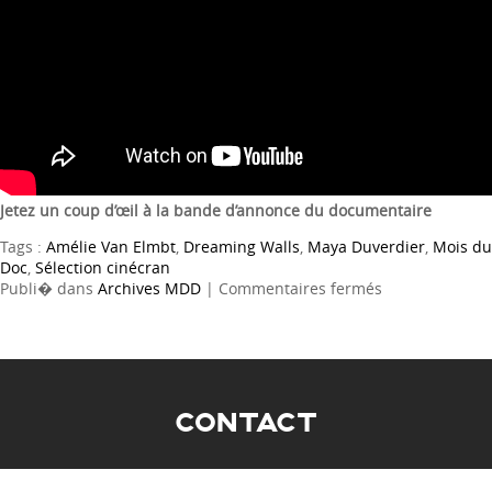
Jetez un coup d’œil à la bande d’annonce du documentaire
Tags :
Amélie Van Elmbt
,
Dreaming Walls
,
Maya Duverdier
,
Mois du
Doc
,
Sélection cinécran
sur
Publi� dans
Archives MDD
|
Commentaires fermés
DREAMING
WALLS
CONTACT