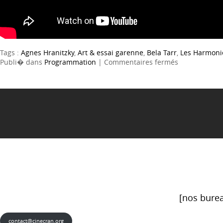
Tags :
Agnes Hranitzky
,
Art & essai garenne
,
Bela Tarr
,
Les Harmoni
sur
Publi� dans
Programmation
|
Commentaires fermés
Les
Harmonies
Werckmeiste
[nos burea
contact@cinecran.org