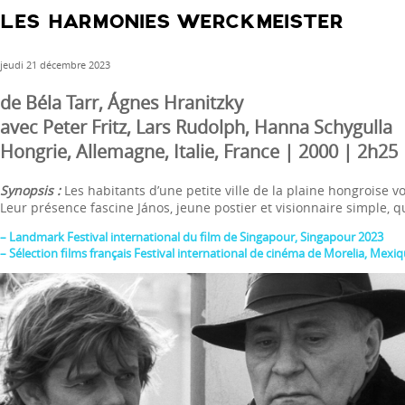
LES HARMONIES WERCKMEISTER
jeudi 21 décembre 2023
de Béla Tarr, Ágnes Hranitzky
avec Peter Fritz, Lars Rudolph, Hanna Schygulla
Hongrie, Allemagne, Italie, France | 2000 | 2h25
Synopsis :
Les habitants d’une petite ville de la plaine hongroise 
Leur présence fascine János, jeune postier et visionnaire simple, q
– Landmark Festival international du film de Singapour, Singapour 2023
– Sélection films français Festival international de cinéma de Morelia, Mexi