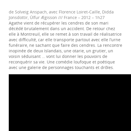
de Solveig Anspach, avec Florence Loiret-Caille, Didda
Jonsdottir, Úlfur Ægisson /// France – 2012 – 1h27
Agathe vient de récupérer les cendres de son mari
décédé brutalement dans un accident. De retour chez
elle à Montreuil, elle se remet à son travail de réalisatrice
avec difficulté, car elle transporte partout avec elle l’urne
funéraire, ne sachant que faire des cendres. La rencontre
inopinée de deux Islandais, une otarie, un grutier, un
voisin séduisant … vont lui donner les pouvoirs de
reconquérir sa vie. Une comédie loufoque et poétique
avec une galerie de personnages touchants et drôles.