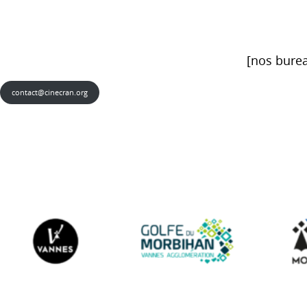
[nos burea
contact@cinecran.org