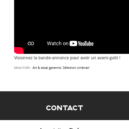
Visionnez la bande-annonce pour avoir un avant-goût !
Mots-Clefs :
Art & essai garenne
,
Sélection cinécran
CONTACT