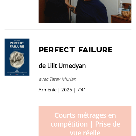
PERFECT FAILURE
de Lilit Umedyan
avec Tatev Mkrian
Arménie | 2025 | 7’41
Courts métrages en
compétition | Prise de
vue réelle