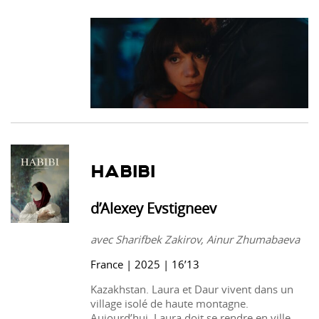
HABIBI
d’Alexey Evstigneev
avec Sharifbek Zakirov, Ainur Zhumabaeva
France | 2025 | 16’13
Kazakhstan. Laura et Daur vivent dans un
village isolé de haute montagne.
Aujourd’hui, Laura doit se rendre en ville