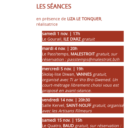
LES SÉANCES
en présence de
LIZA LE TONQUER
,
réalisatrice
samedi 1 nov. | 17h
Le Gourail,
ILE D’ARZ
gratuit
mardi 4 nov. | 20h
Le Pass’temps,
MALESTROIT
gratuit, sur
réservation : passtemps@malestroit.bzh
mercredi 5 nov. | 19h
Skolaj-lise Diwan,
VANNES
gratuit
,
organisé avec Ti ar Vro Bro Gwened. Un
court-métrage librement choisi vous est
proposé en avant-séance.
vendredi 14 nov. | 20h30
Salle Kervel,
SAINT-NOLFF
gratuit
,
organisé
avec les Artisans Filmeurs
samedi 15 nov. | 15h
Le Quatro,
BAUD
gratuit
,
sur réservation :