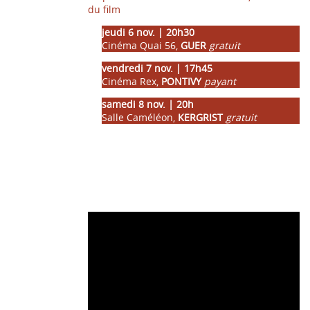
du film
jeudi 6 nov. | 20h30
Cinéma Quai 56,
GUER
gratuit
vendredi 7 nov. | 17h45
Cinéma Rex,
PONTIVY
payant
samedi 8 nov. | 20h
Salle Caméléon,
KERGRIST
gratuit