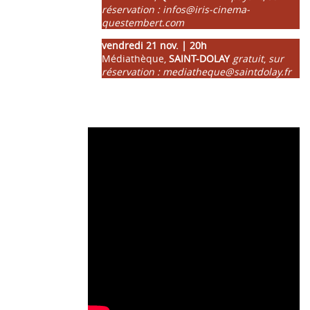
réservation : infos@iris-cinema-
questembert.com
vendredi 21 nov. | 20h
Médiathèque,
SAINT-DOLAY
gratuit
,
sur
réservation : mediatheque@saintdolay.fr