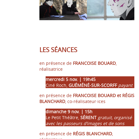
LES SÉANCES
en présence de
FRANCOISE BOUARD
,
réalisatrice
mercredi 5 nov. | 19h45
Ciné Roch,
GUÉMÉNÉ-SUR-SCORFF
payant
en présence de
FRANCOISE BOUARD et RÉGIS
BLANCHARD
, co-réalisateur·ices
dimanche 9 nov. | 15h
Le Petit Théâtre,
SÉRENT
gratuit, organisé
avec les passeurs d’images et de sons
en présence de
RÉGIS BLANCHARD
,