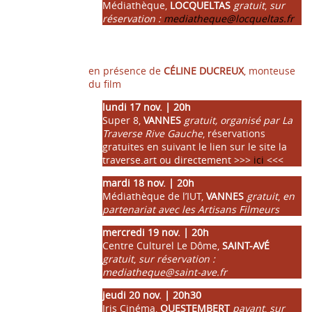
Médiathèque,
LOCQUELTAS
gratuit
,
sur
réservation :
mediatheque@locqueltas.fr
en présence de
CÉLINE DUCREUX
, monteuse
du film
lundi 17 nov. | 20h
Super 8,
VANNES
gratuit, organisé par La
Traverse Rive Gauche
, réservations
gratuites en suivant le lien sur le site la
traverse.art ou directement >>>
ici
<<<
mardi 18 nov. | 20h
Médiathèque de l’IUT,
VANNES
gratuit
,
en
partenariat avec les Artisans Filmeurs
mercredi 19 nov. | 20h
Centre Culturel Le Dôme,
SAINT-AVÉ
gratuit
,
sur réservation :
mediatheque@saint-ave.fr
jeudi 20 nov. | 20h30
Iris Cinéma,
QUESTEMBERT
payant
,
sur