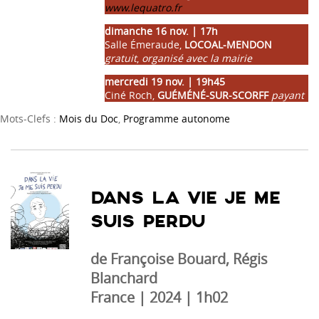
www.lequatro.fr
dimanche 16 nov. | 17h
Salle Émeraude,
LOCOAL-MENDON
gratuit
,
organisé avec la mairie
mercredi 19 nov. | 19h45
Ciné Roch,
GUÉMÉNÉ-SUR-SCORFF
payant
Mots-Clefs :
Mois du Doc
,
Programme autonome
DANS LA VIE JE ME
SUIS PERDU
de Françoise Bouard, Régis
Blanchard
France | 2024 | 1h02