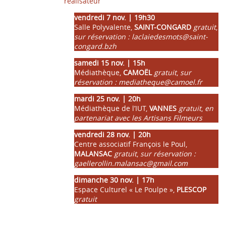
réalisateur
vendredi 7 nov. | 19h30
Salle Polyvalente,
SAINT-CONGARD
gratuit
,
sur réservation : laclaiedesmots@saint-
congard.bzh
samedi 15 nov. | 15h
Médiathèque,
CAMOËL
gratuit
,
sur
réservation : mediatheque@camoel.fr
mardi 25 nov. | 20h
Médiathèque de l’IUT,
VANNES
gratuit
,
en
partenariat avec les Artisans Filmeurs
vendredi 28 nov. | 20h
Centre associatif François le Poul,
MALANSAC
gratuit
,
sur réservation :
gaellerollin.malansac@gmail.com
dimanche 30 nov. | 17h
Espace Culturel « Le Poulpe »,
PLESCOP
gratuit