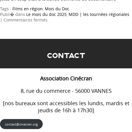
Tags :
Films en région
,
Mois du Doc
Publi� dans
Le mois du doc 2025
,
MDD | les tournées régionales
sur
|
Commentaires fermés
La
Terre
des
vertus
CONTACT
Association Cinécran
8, rue du commerce - 56000 VANNES
[nos bureaux sont accessibles les lundis, mardis et
jeudis de 16h à 17h30]
contact@cinecran.org