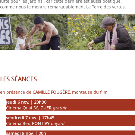
lutte pour les Jardins ; car cette dernière est aussi poétique,
comme nous le montre remarquablement La Terre des vertus.
LES SÉANCES
en présence de
CAMILLE FOUGÈRE
, monteuse du film
jeudi 6 nov. | 20h30
Cinéma Quai 56,
GUER
gratuit
vendredi 7 nov. | 17h45
Cinéma Rex,
PONTIVY
payant
samedi 8 nov. | 20h