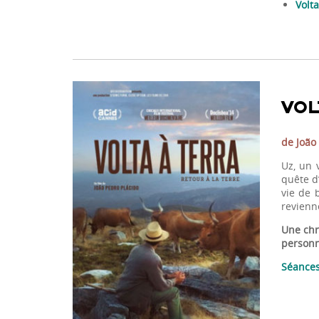
Volta
VOL
de João
Uz, un 
quête d
vie de 
revienn
Une chr
personn
Séances