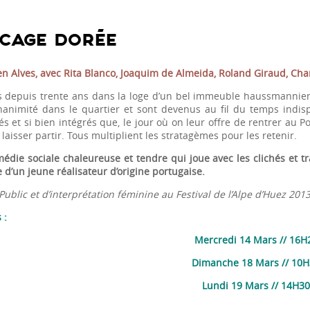
CAGE DORÉE
n Alves, avec Rita Blanco, Joaquim de Almeida, Roland Giraud, Chan
és depuis trente ans dans la loge d’un bel immeuble haussmannien à
unanimité dans le quartier et sont devenus au fil du temps indis
és et si bien intégrés que, le jour où on leur offre de rentrer au 
 laisser partir. Tous multiplient les stratagèmes pour les retenir.
édie sociale chaleureuse et tendre qui joue avec les clichés et tra
 d’un jeune réalisateur d’origine portugaise.
Public et d’interprétation féminine au Festival de l’Alpe d’Huez 2013
 :
Mercredi 14 Mars // 16H
Dimanche 18 Mars // 10
Lundi 19 Mars // 14H3