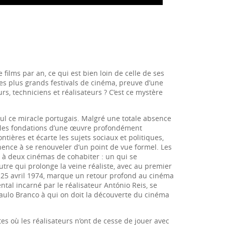
ilms par an, ce qui est bien loin de celle de ses
 des plus grands festivals de cinéma, preuve d’une
rs, techniciens et réalisateurs ? C’est ce mystère
eul ce miracle portugais. Malgré une totale absence
 les fondations d’une œuvre profondément
ontières et écarte les sujets sociaux et politiques,
nence à se renouveler d’un point de vue formel. Les
 à deux cinémas de cohabiter : un qui se
utre qui prolonge la veine réaliste, avec au premier
le 25 avril 1974, marque un retour profond au cinéma
ntal incarné par le réalisateur António Reis, se
 Paulo Branco à qui on doit la découverte du cinéma
s où les réalisateurs n’ont de cesse de jouer avec