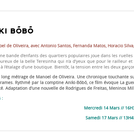
KI BÓBÓ
el de Oliveira, avec Antonio Santos, Fernanda Matos, Horacio Silva
ne bande d’enfants des quartiers populaires joue dans les ruelles de 
ureux de la belle Teresinha qui n’a d’yeux que pour le railleur et
 l’étalage d’une boutique. Bientôt, la tension entre les deux garçon
 long métrage de Manoel de Oliveira. Une chronique touchante sur 
drames. Rythmé par la comptine Aniki-Bóbó, ce film évoque La guer
ité. Adaptation d’une nouvelle de Rodrigues de Freitas, Meninos Mil
 :
Mercredi 14 Mars // 16H
Samedi 17 Mars // 13H4