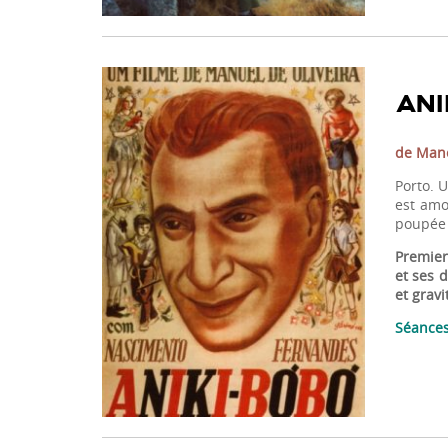
ANI
de Mano
Porto. U
est amo
poupée à
Premier
et ses 
et grav
Séances