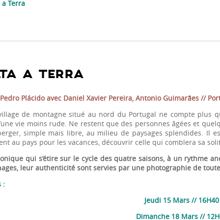
 a Terra
TA A TERRA
 Pedro Plácido avec Daniel Xavier Pereira, Antonio Guimarães // Po
village de montagne situé au nord du Portugal ne compte plus que
’une vie moins rude. Ne restent que des personnes âgées et quelq
berger, simple mais libre, au milieu de paysages splendides. Il 
ent au pays pour les vacances, découvrir celle qui comblera sa soli
onique qui s’étire sur le cycle des quatre saisons, à un rythme 
ages, leur authenticité sont servies par une photographie de tout
 :
Jeudi 15 Mars // 16H40
Dimanche 18 Mars // 12