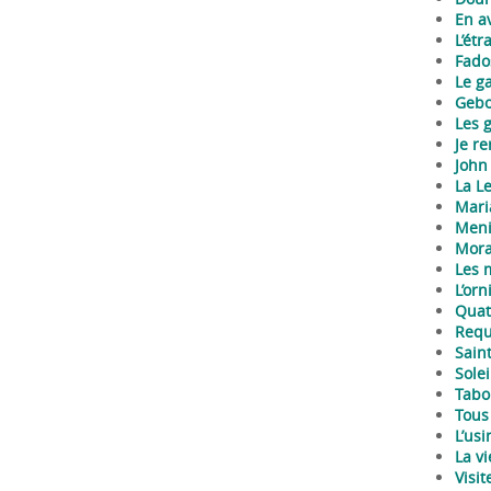
En a
L’étr
Fado
Le g
Gebo
Les 
Je re
John
La Le
Mari
Men
Mora
Les 
L’orn
Quat
Req
Sain
Solei
Tabo
Tous
L’usi
La vi
Visi