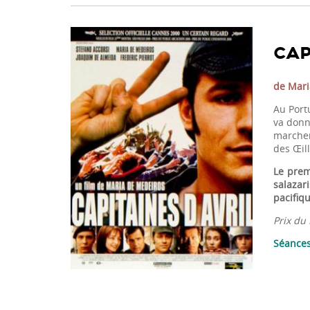
CAP
de Maria
Au Portu
va donn
marchen
des Œill
Le prem
salazari
pacifiqu
Prix du 
Séances