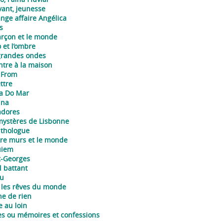
vant, jeunesse
ange affaire Angélica
s
arçon et le monde
 et l’ombre
grandes ondes
ntre à la maison
 From
ttre
a Do Mar
ina
dores
mystères de Lisbonne
ithologue
re murs et le monde
uiem
t-Georges
l battant
u
 les rêves du monde
ne de rien
e au loin
tes ou mémoires et confessions