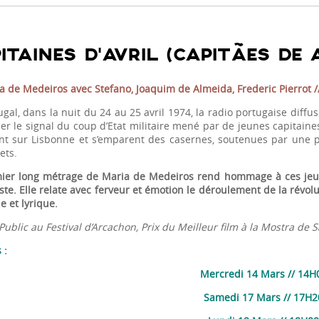
ITAINES D’AVRIL (CAPITÃES DE 
 de Medeiros avec Stefano, Joaquim de Almeida, Frederic Pierrot // 
gal, dans la nuit du 24 au 25 avril 1974, la radio portugaise diffu
er le signal du coup d’Etat militaire mené par de jeunes capitaine
t sur Lisbonne et s’emparent des casernes, soutenues par une p
ets.
ier long métrage de Maria de Medeiros rend hommage à ces jeune
ste. Elle relate avec ferveur et émotion le déroulement de la révol
e et lyrique.
Public au Festival d’Arcachon, Prix du Meilleur film à la Mostra de 
 :
Mercredi 14 Mars // 14H
Samedi 17 Mars // 17H2