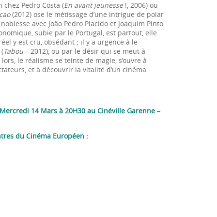
on chez Pedro Costa (
En avant jeunesse
!, 2006) ou
acao
(2012) ose le métissage d’une intrigue de polar
 noblesse avec João Pedro Placido et Joaquim Pinto
onomique, subie par le Portugal, est partout, elle
el y est cru, obsédant ; il y a urgence à le
(
Tabou
– 2012), ou par le désir qui se meut à
lors, le réalisme se teinte de magie, s’ouvre à
ateurs, et à découvrir la vitalité d’un cinéma
Mercredi 14 Mars à 20H30 au Cinéville Garenne –
ontres du Cinéma Européen :