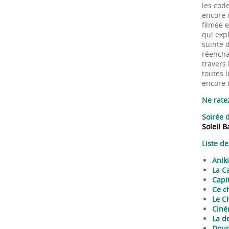
les code
encore 
filmée 
qui expl
suinte d
réenchan
travers 
toutes l
encore 
Ne rate
Soirée 
Soleil B
Liste d
Aniki
La C
Capit
Ce c
Le Ch
Ciné
La de
Douro