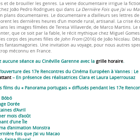
s et de brouiller les genres. La veine documentaire irrigue la ficti
chez João Pedro Rodrigues qui dans
La Dernière Fois que j’ai vu M
en plans documentaires. Le documentaire a d’ailleurs ses lettres de
orent les dernières heures d’un monde rural, artisanal. La crise éc
ans les images filmées de Teresa Villaverde, de Marco Martins. Le ré
ter, que ce soit par la fable, le récit mythique chez Miguel Gomes 
les corps des jeunes filles de
John From
(2016) de João Nicolau. Dès 
es fantasmagories. Une invitation au voyage, pour nous autres spect
trop méconnu en France.
z aucune séance au Cinéville Garenne avec la
grille horaire
.
d’ouverture des 17e Rencontres du Cinéma Européen à Vannes : Le 
attant
– En présence des réalisatrices Clara et Laura Laperrousaz
es films du « Panorama portugais » diffusés pendant les 17e Renc
 B
ó
b
ó
age Dorée
aines d’Avril
her mois d’août
ant d’une Île
ma d’animation Monstra
rnière fois que j’ai vu Macao
, Faina Fluvial