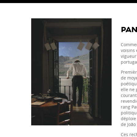
PA
Comment
voisins 
vigueur 
portuga
Premièr
de moyen
poétique
elle ne
courant
revendiq
rang Pa
politiqu
déploie 
de João
Ces rec