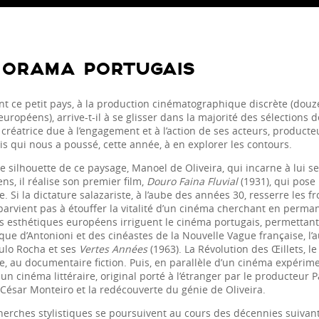
NORAMA PORTUGAIS
 ce petit pays, à la production cinématographique discrète (douze f
européens), arrive-t-il à se glisser dans la majorité des sélections
créatrice due à l’engagement et à l’action de ses acteurs, producteu
is qui nous a poussé, cette année, à en explorer les contours.
e silhouette de ce paysage, Manoel de Oliveira, qui incarne à lui s
s, il réalise son premier film,
Douro Faina Fluvial
(1931), qui pose
. Si la dictature salazariste, à l’aube des années 30, resserre les fr
 parvient pas à étouffer la vitalité d’un cinéma cherchant en perma
s esthétiques européens irriguent le cinéma portugais, permettant
ue d’Antonioni et des cinéastes de la Nouvelle Vague française, l’a
ulo Rocha et ses
Vertes Années
(1963). La Révolution des Œillets, 
e, au documentaire fiction. Puis, en parallèle d’un cinéma expérime
un cinéma littéraire, original porté à l’étranger par le producteur
 César Monteiro et la redécouverte du génie de Oliveira.
herches stylistiques se poursuivent au cours des décennies suivante