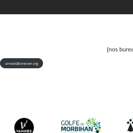
[nos burea
contact@cinecran.org