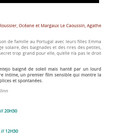
 Roussier, Océane et Margaux Le Caoussin, Agathe
son de famille au Portugal avec leurs filles Emma
e solaire, des baignades et des rires des petites,
ret trop grand pour elle, qu’elle n’a pas le droit
ntejo baigné de soleil mais hanté par un lourd
ire intime, un premier film sensible qui montre la
plices et spontanées.
linn
// 20H30
// 12H30