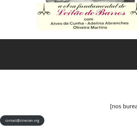
[nos burea
contact@cinecran.org