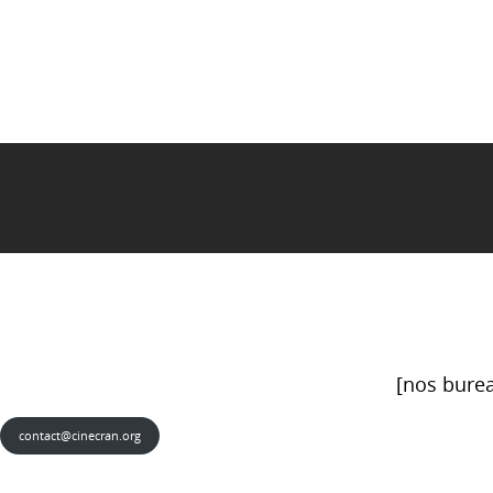
[nos burea
contact@cinecran.org