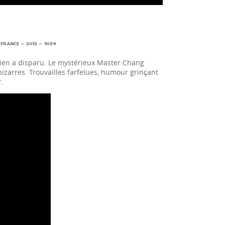
 FRANCE – 2012 – 1H34
hien a disparu. Le mystérieux Master Chang
bizarres. Trouvailles farfelues, humour grinçant
r
.