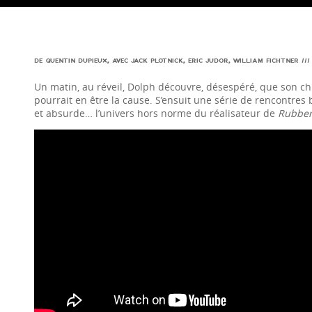
DE QUENTIN DUPIEUX, AVEC JACK PLOTNICK, ERIC JUDOR, WILLIAM FICHTNER ///
Un matin, au réveil, Dolph découvre, désespéré, que son c
pourrait en être la cause. S’ensuit une série de rencontres 
et absurde… l’univers hors norme du réalisateur de
Rubbe