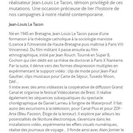
réalisateur Jean-Louis Le Tacon, témoin privilégié de ces
mutations. Une occasion précieuse de lier l’histoire de
nos campagnes à notre réalité contemporaine.
Jean-Louis Le Tacon
Né en 1945 en Bretagne, Jean-Louis Le Tacon passe d’une
formation à la théologie catholique à la sociologie marxiste
(Licence à l’Université de Haute-Bretagne puis maîtrise à Paris VIII
Vincennes). Du film militant il passe ensuite au film
ethnographique, initié par Jean Rouch. Tourné en Super 8,
Cochon qui s’en dédit est sa thèse de doctorat à Paris X Nanterre.
Par la suite, il dérive vers des formes d’expression multiples en
expérimentant le support vidéo : clip de mode pour Jean-Paul
Gaultier, clips musicaux pour Carte de Séjour, Tuxedo Moon,
DAF…
Il initie avec des amis vidéastes la coopérative de diffusion Grand
Canal et organise le festival Vidéocéanes de Brest. Il réalise
également les séquences subaquatiques du spectacle
chorégraphique de Daniel Larrieu à l’origine de Waterproof. Il fait
aussi des excursions à la télévision, pour Canal Plus et pour ZDF-
Arte (Bleu Passion, Éloge de la lenteur). Il explore par ailleurs les
potentialités de l’écriture électronique, s’aventure dans les
installations vidéo, expérimente les effets visuels numériques,
réalise des journaux de voyage… Il fonde ainsi avec Alain Jomier le