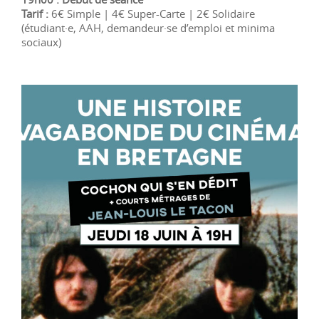
Tarif :
6€ Simple | 4€ Super-Carte | 2€ Solidaire
(étudiant·e, AAH, demandeur·se d’emploi et minima
sociaux)