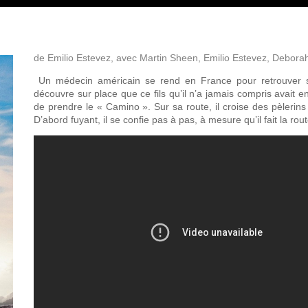
de Emilio Estevez, avec Martin Sheen, Emilio Estevez, Debora
Un médecin américain se rend en France pour retrouver s
découvre sur place que ce fils qu’il n’a jamais compris avait e
de prendre le « Camino ». Sur sa route, il croise des pèlerins
D’abord fuyant, il se confie pas à pas, à mesure qu’il fait la r