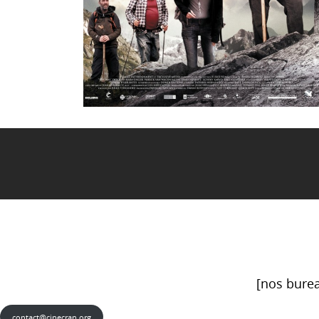
[nos burea
contact@cinecran.org