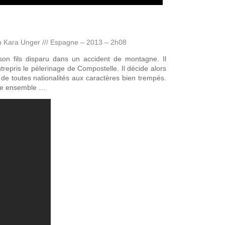
h Kara Unger /// Espagne – 2013 – 2h08
on fils disparu dans un accident de montagne. Il
ntrepris le pèlerinage de Compostelle. Il décide alors
 de toutes nationalités aux caractères bien trempés.
oute ensemble …