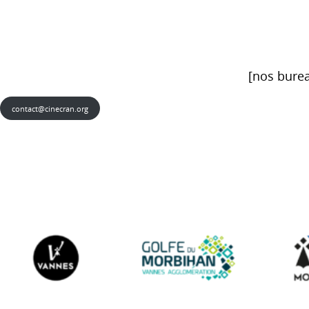
[nos burea
contact@cinecran.org