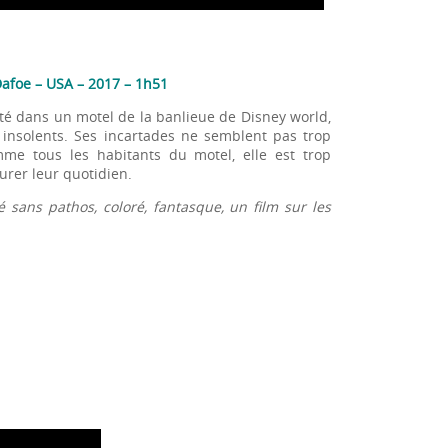
Dafoe – USA – 2017 – 1h51
rté dans un motel de la banlieue de Disney world,
 insolents. Ses incartades ne semblent pas trop
mme tous les habitants du motel, elle est trop
rer leur quotidien.
é sans pathos, coloré, fantasque, un film sur les