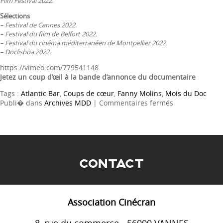
Film Festival 2022
.
Sélections
– Festival de Cannes 2022.
– Festival du film de Belfort 2022.
– Festival du cinéma méditerranéen de Montpellier 2022.
– Doclisboa 2022.
https://vimeo.com/779541148
Jetez un coup d’œil à la bande d’annonce du documentaire
Tags :
Atlantic Bar
,
Coups de cœur
,
Fanny Molins
,
Mois du Doc
sur
Publi� dans
Archives MDD
|
Commentaires fermés
ATLANTIC
BAR
CONTACT
Association Cinécran
8, rue du commerce - 56000 VANNES