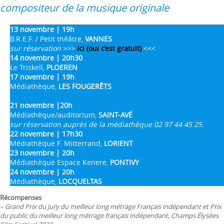
compositeur de la musique originale
13 novembre | 19h
B.R.E.F. / Petit théâtre,
VANNES
sur réservation
>>>
ici (oui c’est gratuit)
<<<
14 novembre | 20h30
Le Triskell,
PLOEREN
17 novembre | 19h
Médiathèque,
LES FOUGERÊTS
21 novembre |20h
Médiathèque/auditorium,
SAINT-AVÉ
sur réservation auprès de la médiathèque 02 97 44 45 25.
22 novembre | 17h30
Médiathèque F. Mitterrand,
LORIENT
23 novembre | 20h
Médiathèque Espace Kenere,
PONTIVY
24 novembre | 20h
Médiathèque,
LOCQUELTAS
Récompenses
– Grand Prix du Jury du meilleur long métrage Français indépendant et Prix
du public du meilleur long métrage français indépendant, Champs Élysées