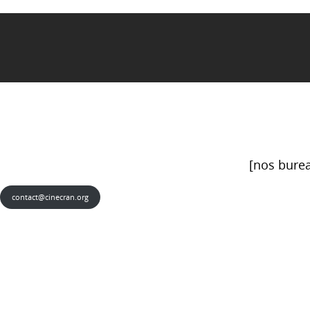
[nos burea
contact@cinecran.org