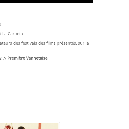
0
t La Carpeta.
ateurs des festivals des films présentés, sur la
′ //
Première Vannetaise