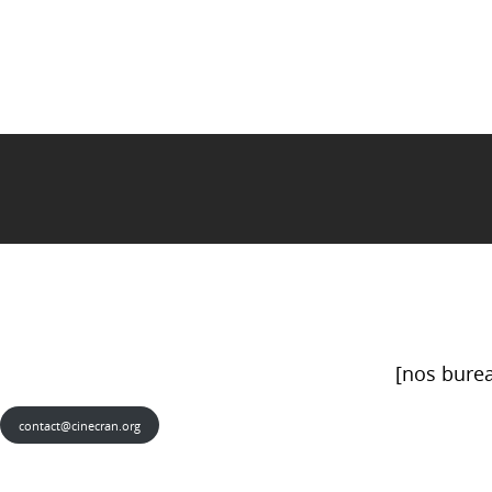
[nos burea
contact@cinecran.org