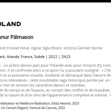
DLAND
ynur Pálmason
liott Crosset Hove, Ingvar Sigurðsson, Victoria Carmen Sonne
k, Islande, France, Suède | 2022 | 2h23
e : un prêtre danois part pour l’Islande avec pour mission d’y cons
on. Il se confronte alors à ce qu’on lui a pourtant souligné : « L’î
n et sa puissance visuelle, Godland se démarque dans l’œuvre de
ions islandaises : cette inoubliable saga historique portée par u
x met en tension les caractères danois et islandais.
ée du temps et de l’espace, au contact des conflits et de la poésie
 de la nature et d’un sens de l’appartenance complexe et intense 
réalisateur et Meilleure Réalisation, Edda Awards, 2023
 Un Certain Regard, Festival de Cannes, 2022