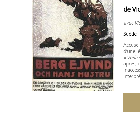
de Vi
avec Vi
Suède 
Accusé·
d’une l
« Voilà
après, 
inacces
interprè