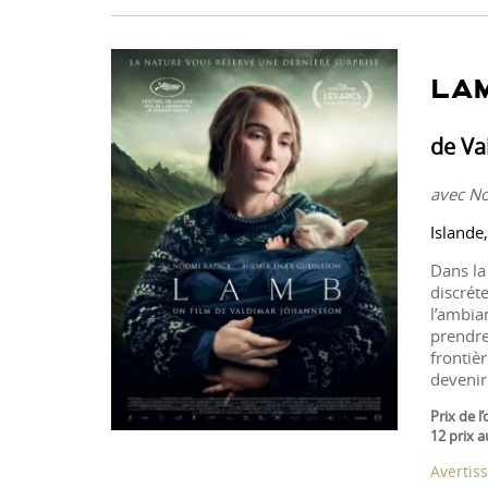
LA
de Va
avec No
Islande
Dans la
discrét
l’ambia
prendre
frontièr
devenir 
Prix de l
12 prix 
Avertiss