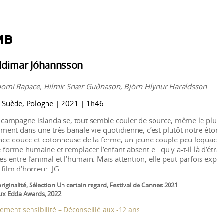
MB
ldimar Jóhannsson
omi Rapace, Hilmir Snær Guðnason, Björn Hlynur Haraldsson
, Suède, Pologne | 2021 | 1h46
 campagne islandaise, tout semble couler de source, même le plus
ement dans une très banale vie quotidienne, c’est plutôt notre ét
nce douce et cotonneuse de la ferme, un jeune couple peu loquac
 forme humaine et remplacer l’enfant absent·e : qu’y a-t-il là d’ét
es entre l’animal et l’humain. Mais attention, elle peut parfois ex
film d’horreur. JG.
’originalité, Sélection Un certain regard, Festival de Cannes 2021
aux Edda Awards, 2022
ement sensibilité – Déconseillé aux -12 ans.