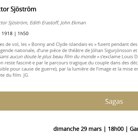
ctor Sjöström
ctor Sjöström, Edith Erastoff, John Ekman
| 1918 | 1h50
es de vol, les « Bonny and Clyde islandais·es » fuient pendant de
égende nationale, d’une pièce de théâtre de Jóhan Sigurjónsson e
 sans aucun doute le plus beau film du monde »
s’exclame Louis Del
on reste fasciné·e par le parcours tragique du couple dans des déc
sible pour cause de guerre), par la lumière de l’image et la mise 
te du film. JG.
Sagas
dimanche 29 mars | 18h00 | Gar