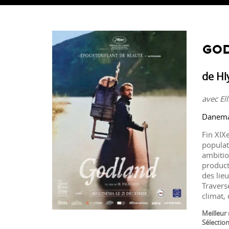
GO
de Hl
avec El
Danemar
Fin XIX
populati
ambitio
product
des lieu
Travers
climat,
Meilleur 
Sélection