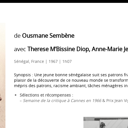
de
Ousmane Sembène
avec
Therese M’Bissine Diop, Anne-Marie Je
Sénégal, France | 1967 | 1h07
Synopsis : Une jeune bonne sénégalaise suit ses patrons fr
plaisir de la découverte de ce nouveau monde se transfor
mépris des patrons, racisme ambiant, tâches ménagères in
Sélections et récompenses :
–
Semaine de la critique à Cannes en 1966
& Prix Jean V