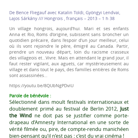
De Bence Fliegauf avec Katalin Toldi, Gyöngyi Lendvai,
Lajos Sárkány /// Hongrois , français – 2013 – 1 h 38
Un village hongrois, aujourd’hui. Mari et ses enfants
Anna et Rio, Roms d’origine, subissent sans broncher un
quotidien précaire, dans l’espoir d’un jour meilleur, celui
où ils vont rejoindre le père, émigré au Canada. Partir,
prendre un nouveau départ, loin du racisme crasseux
des villageois et…Vivre. Mais en attendant le grand jour, il
faut rester vigilant, aux aguets, car mystérieusement au
village et dans tout le pays, des familles entières de Roms
sont assassinées…
https://youtu.be/8QUbNgPDviU
Parole de bénévole :
Sélectionné dans moult festivals internationaux et
doublement primé au festival de Berlin 2012,
Just
the Wind
ne doit pas se justifier comme porte-
drapeau d’Amnesty International en une sorte de
vérité filmée ou, pire, de compte-rendu manichéen
bien-pensant qu’il n’est pas : c’est du vrai cinéma !