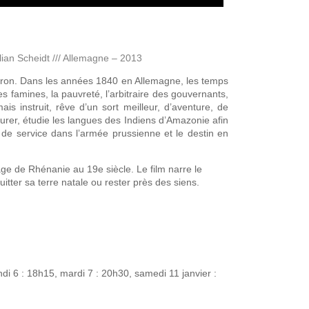
lian Scheidt /// Allemagne – 2013
rgeron. Dans les années 1840 en Allemagne, les temps
es famines, la pauvreté, l’arbitraire des gouvernants,
s instruit, rêve d’un sort meilleur, d’aventure, de
rocurer, étudie les langues des Indiens d’Amazonie afin
 de service dans l’armée prussienne et le destin en
age de Rhénanie au 19e siècle. Le film narre le
uitter sa terre natale ou rester près des siens.
.
ndi 6 : 18h15, mardi 7 : 20h30, samedi 11 janvier :