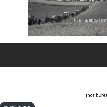
[nos burea
contact@cinecran.org