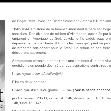
de Edgar Reitz, avec Jan Dieter Schneider, Antonia Bill, Maximi
1842-1844. L’histoire de la famille Simon dont le père est fo
sont durs. Des dizaines de milliers d’Allemands, accablés par l
émigrent en Amérique du Sud. Jakob, le fils cadet, pauvre mai
dépaysement et de liberté. Il lit tous les livres qu’il peut se p
de préparer son départ pour le Brésil. Le retour de son frère
décideront autrement.
Somptueuse chronique en noir et blanc lumineux d’un petit vill
quotidien d’un peuple déchiré par des aspirations contraires : q
https://youtu.be/-aApuWwjjAU
Film en deux parties :
Chronique d’un rêve
(partie 1 – 1h47)
Voir la bande annonce
jeudi 2 janvier : 20h30, samedi 4 : 14h, dimanche 5 : 16h15, lu
14h, lundi 13 : 14h
L’Exode
(partie 2 – 2h08)
Voir la bande annonce.