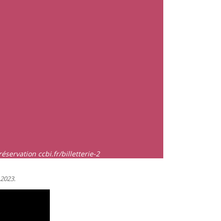
éservation ccbi.fr/billetterie-2
 2023.