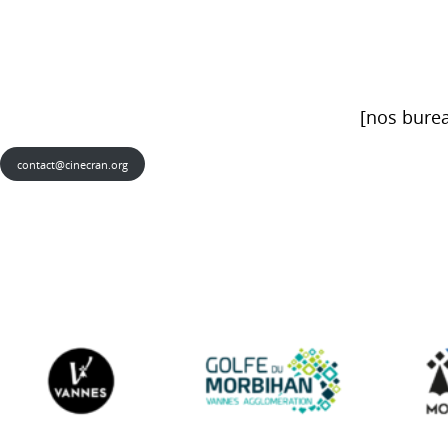
[nos burea
contact@cinecran.org