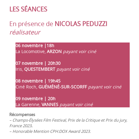
LES SÉANCES
En présence de
NICOLAS PEDUZZI
réalisateur
06 novembre |18h
La Locomotive,
ARZON
payant voir ciné
07 novembre | 20h30
Iris,
QUESTEMBERT
payant voir ciné
08 novembre | 19h45
Ciné Roch,
GUÉMÉNÉ-SUR-SCORFF
payant voir ciné
09 novembre | 20h
La Garenne,
VANNES
payant voir ciné
Récompenses
– Champs-Élysées Film Festival, Prix de la Critique et Prix du jury,
France 2023
.
– Honorable Mention CPH:DOX Award 2023.