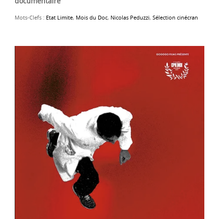
documentaire
Mots-Clefs :
Etat Limite
,
Mois du Doc
,
Nicolas Peduzzi
,
Sélection cinécran