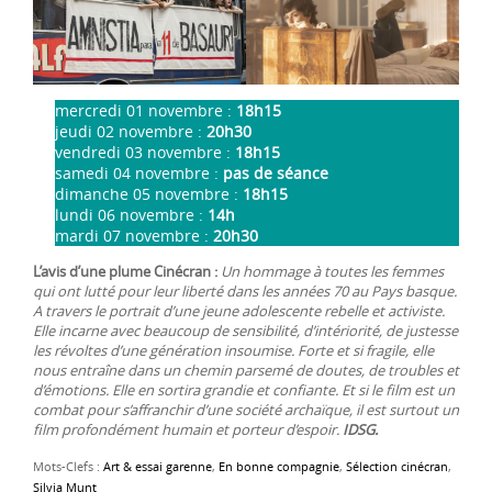
mercredi 01 novembre :
18h15
jeudi 02 novembre :
20h30
vendredi 03 novembre :
18h15
samedi 04 novembre :
pas de séance
dimanche 05 novembre :
18h15
lundi 06 novembre :
14h
mardi 07 novembre :
20h30
L’avis d’une plume Cinécran
:
Un hommage à toutes les femmes
qui ont lutté pour leur liberté dans les années 70 au Pays basque.
A travers le portrait d’une jeune adolescente rebelle et activiste.
Elle incarne avec beaucoup de sensibilité, d’intériorité, de justesse
les révoltes d’une génération insoumise. Forte et si fragile, elle
nous entraîne dans un chemin parsemé de doutes, de troubles et
d’émotions. Elle en sortira grandie et confiante. Et si le film est un
combat pour s’affranchir d’une société archaïque, il est surtout un
film profondément humain et porteur d’espoir.
IDSG.
Mots-Clefs :
Art & essai garenne
,
En bonne compagnie
,
Sélection cinécran
,
Silvia Munt