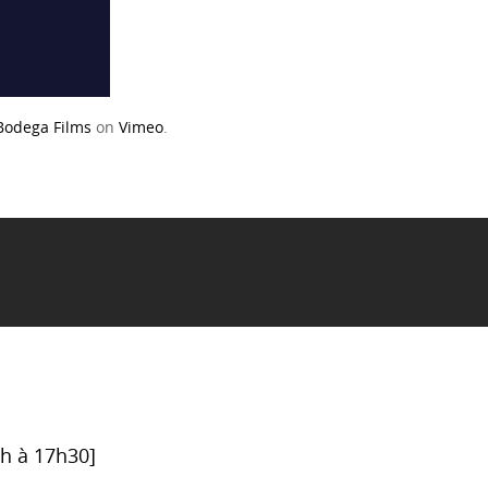
Bodega Films
on
Vimeo
.
6h à 17h30]