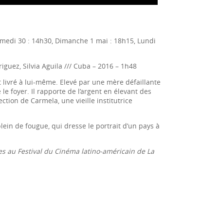
Samedi 30 : 14h30, Dimanche 1 mai : 18h15, Lundi
guez, Silvia Aguila /// Cuba – 2016 – 1h48
t livré à lui-même. Elevé par une mère défaillante
le foyer. Il rapporte de l’argent en élevant des
tion de Carmela, une vieille institutrice
ein de fougue, qui dresse le portrait d’un pays à
es au Festival du Cinéma latino-américain de La