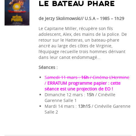
LE BATEAU PHARE
de Jerzy Skolimowski// U.S.A – 1985 – 1h29
Le Capitaine Miller, récupère son fils
adolescent, Alex, des mains de la police. De
retour sur le Hatteras, un bateau-phare
ancré au large des côtes de Virginie,
l’équipage recueille trois hommes dérivant
dans leur canot endommagé…
Séances :
S
amedi 11 mars :
16h
/ Cinéma L’Hermine
/
ERRATUM programme papier : cette
séance est une projection de EO !
Dimanche 12 mars :
15h
/ Cinéville
Garenne Salle 1
Mardi 14 mars :
13h15
/ Cinéville Garenne
Salle 2