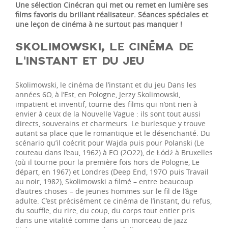
Une sélection Cinécran qui met ou remet en lumière ses
films favoris du brillant réalisateur. Séances spéciales et
une leçon de cinéma à ne surtout pas manquer !
SKOLIMOWSKI, LE CINÉMA DE
L’INSTANT ET DU JEU
Skolimowski, le cinéma de l’instant et du jeu Dans les
années 6O, à l’Est, en Pologne, Jerzy Skolimowski,
impatient et inventif, tourne des films qui n’ont rien à
envier à ceux de la Nouvelle Vague : ils sont tout aussi
directs, souverains et charmeurs. Le burlesque y trouve
autant sa place que le romantique et le désenchanté. Du
scénario qu’il coécrit pour Wajda puis pour Polanski (Le
couteau dans l’eau, 1962) à EO (2O22), de Łódź à Bruxelles
(où il tourne pour la première fois hors de Pologne, Le
départ, en 1967) et Londres (Deep End, 197O puis Travail
au noir, 1982), Skolimowski a filmé – entre beaucoup
d’autres choses – de jeunes hommes sur le fil de l’âge
adulte. C’est précisément ce cinéma de l’instant, du refus,
du souffle, du rire, du coup, du corps tout entier pris
dans une vitalité comme dans un morceau de jazz