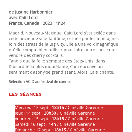
de Justine Harbonnier
avec Caiti Lord
France, Canada · 2023 · 1h24
Madrid, Nouveau-Mexique. Caiti Lord s’est exilée dans
cette ancienne ville-fantôme, cernée par les montagnes,
loin des strass de la Big City. Elle a une voix magnifique
qu’elle compte bien utiliser pour faire autre chose que
vendre des cherry cocktails.
Tandis que la folie s’empare des États-Unis, dans
l’absurdité la plus inquiétante, Caiti éprouve un
sentiment d’asphyxie grandissant. Alors, Caiti chante.
Sélection ACID au festival de cannes
LES SÉANCES
Mercredi 13 sept :
18h15
/ Cinéville Garenne
Jeudi 14 sept :
20h30
/ Cinéville Garenne
Vendredi 15 sept :
18h15
/ Cinéville Garenne
Samedi 16 sept :
14h
/ Cinéville Garenne
Dimanche 17 sept :
18h15
/ Cinéville Garenne