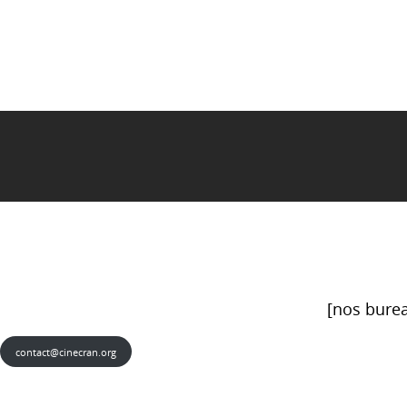
[nos burea
contact@cinecran.org