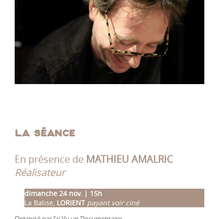
LA SÉANCE
En présence de
MATHIEU AMALRIC
Réalisateur
dimanche 24 nov. | 15h
La Balise,
LORIENT
payant voir ciné
Organisé par J’ai Vu un Documentaire