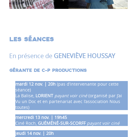
LES SÉANCES
En présence de
GENEVIÈVE HOUSSAY
GÉRANTE DE C-P PRODUCTIONS
mardi 12 nov. | 20h
(pas d’intervenante pour cette
séance)
La Balise,
LORIENT
payant voir ciné
(organisé par J’ai
Vu un Doc et en partenariat avec l’association Nous
toutes)
mercredi 13 nov. | 19h45
Ciné Roch,
GUÉMÉNÉ-SUR-SCORFF
payant voir ciné
jeudi 14 nov. | 20h