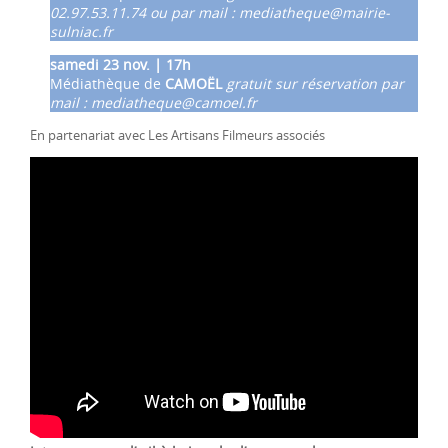
02.97.53.11.74 ou par mail : mediatheque@mairie-
sulniac.fr
samedi 23 nov. | 17h
Médiathèque de
CAMOËL
gratuit sur réservation par
mail : mediatheque@camoel.fr
En partenariat avec Les Artisans Filmeurs associés