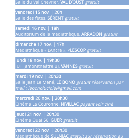
Salle du Val Chevrier,
VAL D’OUST
gratuit
vendredi 15 nov. | 20h
Salle des fêtes,
SÉRENT
gratuit
samedi 16 nov. | 18h
Auditorium de la médiathèque,
ARRADON
gratuit
dimanche 17 nov. | 17h
Médiathèque « L’Ancre », P
LESCOP
gratuit
lundi 18 nov. | 19h30
IUT [amphithéâtre B],
VANNES
gratuit
mardi 19 nov. | 20h30
Salle Jean Le Mené,
LE BONO
gratuit réservation par
mail : lebonoluciole@gmail.com
mercredi 20 nov. | 20h30
Cinéma La Couronne,
NIVILLAC
payant voir ciné
jeudi 21 nov. | 20h30
Cinéma Quai 56,
GUER
gratuit
vendredi 22 nov. | 20h30
Médiathèque de
SULNIAC
gratuit sur réservation au