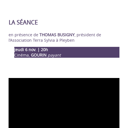
LA SÉANCE
en présence de
THOMAS BUSIGNY
, président de
l’Association Terra Sylvia à Pleyben
jeudi 6 nov. | 20h
Cinéma,
GOURIN
payant