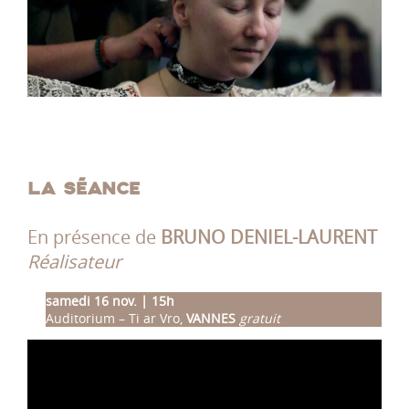
LA SÉANCE
En présence de
BRUNO DENIEL-LAURENT
Réalisateur
samedi 16 nov. | 15h
Auditorium – Ti ar Vro,
VANNES
gratuit