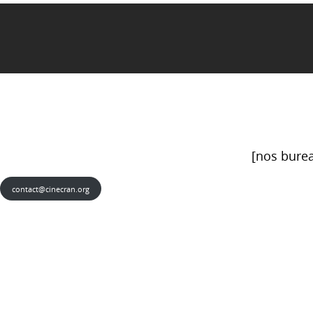
[nos burea
contact@cinecran.org