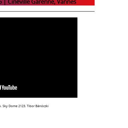
 | Cinéville Garenne, Vannes
ó
,
Sky Dome 2123
,
Tibor Bánóczki