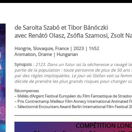
de Sarolta Szabó et Tibor Bánóczki
avec Renátó Olasz, Zsófia Szamosi, Zsolt N
Hongrie, Slovaquie, France | 2023 | 1h52
Animation, Drame | Hungarian
Synopsis :
2123. Dans un futur où la sécheresse a ravagé la 
partie de la population : toute personne de plus de 50 ans 
par des règles impitoyables. Le jour où Stefan voit sa fe
décide de prendre les plus grands risques pour changer so
Récompenses
– Méliès d’Argent Festival Européen du Film Fantastique de Strasb
– Prix Contrechamp Meilleur Film Annecy International Animated Fi
– Sélectionné Encounters Award Berlin International Film Festival 2
COMPÉTITION
LONG