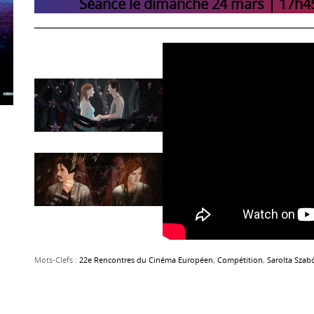
Séance le dimanche 24 mars | 17h45
Mots-Clefs :
22e Rencontres du Cinéma Européen
,
Compétition
,
Sarolta Szab