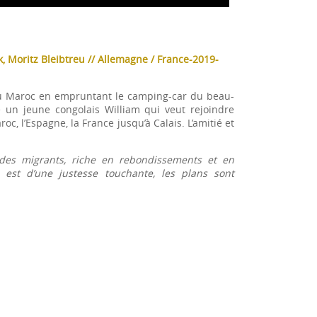
 Moritz Bleibtreu // Allemagne / France-2019-
s au Maroc en empruntant le camping-car du beau-
e un jeune congolais William qui veut rejoindre
oc, l’Espagne, la France jusqu’à Calais. L’amitié et
 des migrants, riche en rebondissements et en
 est d’une justesse touchante, les plans sont