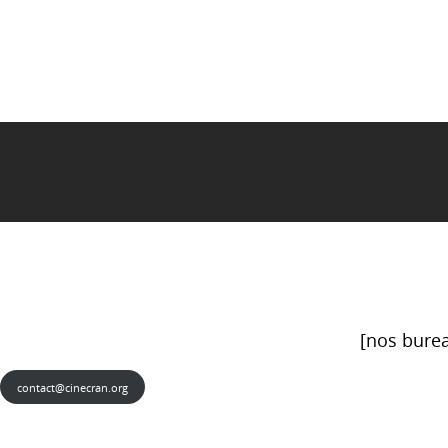
[nos burea
contact@cinecran.org