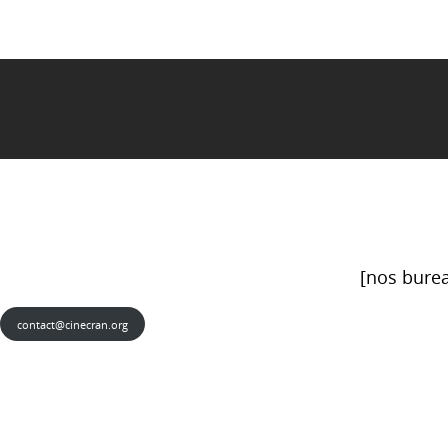
[nos burea
contact@cinecran.org