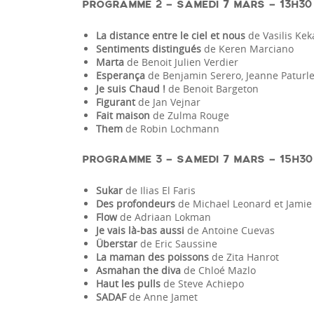
PROGRAMME 2 – SAMEDI 7 MARS – 13H30 
La distance entre le ciel et nous
de Vasilis Kek
Sentiments distingués
de Keren Marciano
Marta
de Benoit Julien Verdier
Esperança
de Benjamin Serero, Jeanne Paturle
Je suis Chaud !
de Benoit Bargeton
Figurant
de Jan Vejnar
Fait maison
de Zulma Rouge
Them
de Robin Lochmann
PROGRAMME 3 – SAMEDI 7 MARS – 15H30 
Sukar
de Ilias El Faris
Des profondeurs
de Michael Leonard et Jamie
Flow
de Adriaan Lokman
Je vais là-bas aussi
de Antoine Cuevas
Überstar
de Eric Saussine
La maman des poissons
de Zita Hanrot
Asmahan the diva
de Chloé Mazlo
Haut les pulls
de Steve Achiepo
SADAF
de Anne Jamet