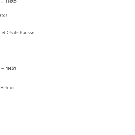
– 1H30
atos
 et Cécile Rousset
– 1H31
 Helmer