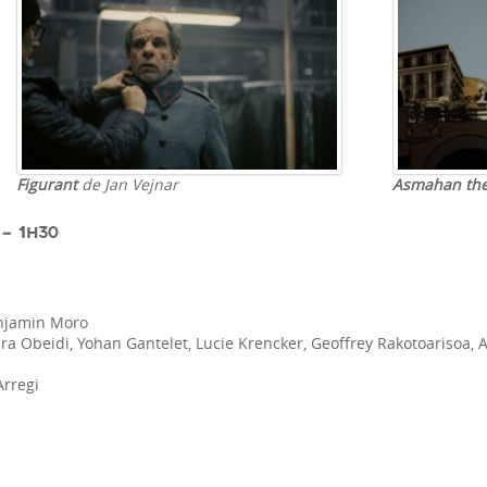
Figurant
de Jan Vejnar
Asmahan the
– 1H30
njamin Moro
a Obeidi, Yohan Gantelet, Lucie Krencker, Geoffrey Rakotoarisoa, 
Arregi