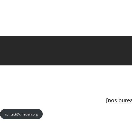
[nos burea
contact@cinecran.org