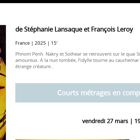
de Stéphanie Lansaque et François Leroy
France | 2025 | 15′
Phnom Penh. Nakry et Sothear se retrouvent sur le quai 
amoureux. A la nuit tombée, l’idylle tourne au cauchemar
étrange créature…
Courts métrages en compé
vendredi 27 mars | 1