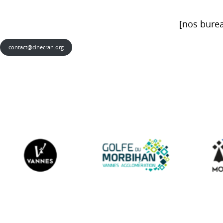
[nos burea
contact@cinecran.org