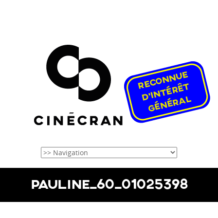
PAULINE_60_01025398