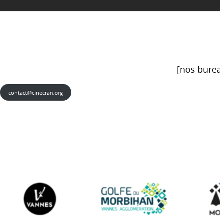
[nos burea
contact@cinecran.org