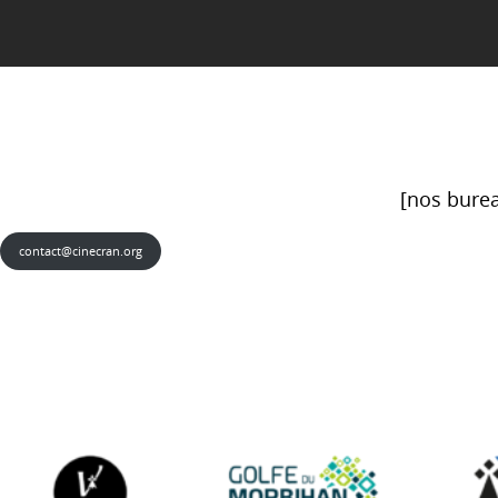
[nos burea
contact@cinecran.org