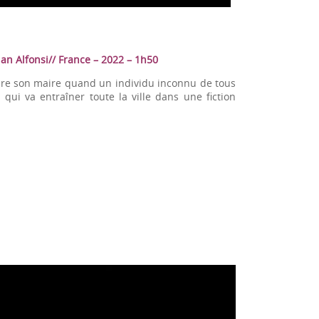
an Alfonsi// France – 2022 – 1h50
élire son maire quand un individu inconnu de tous
 qui va entraîner toute la ville dans une fiction